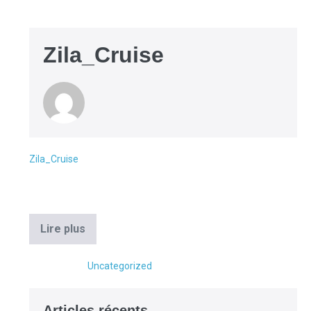
Zila_Cruise
Zila_Cruise
|
Publié le
janvier 14, 2017
https://faststore724.com/primal-grow-pro/
Lire plus
Classé sous :
Uncategorized
Articles récents